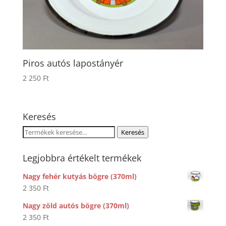
Piros autós lapostányér
2 250
Ft
Keresés
Keresés
Keresés
a
következőre:
Legjobbra értékelt termékek
Nagy fehér kutyás bögre (370ml)
2 350
Ft
Nagy zöld autós bögre (370ml)
2 350
Ft