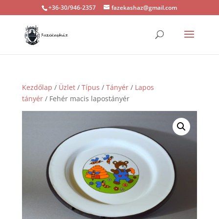
+36-30/946-2357
fazekashaz@gmail.com
Kezdőlap
/
Üzlet
/
Típus
/
Tányér
/
Lapos
tányér
/ Fehér macis lapostányér