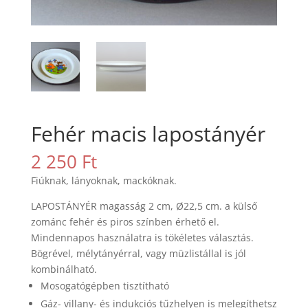
Fehér macis lapostányér
2 250
Ft
Fiúknak, lányoknak, mackóknak.
LAPOSTÁNYÉR magasság 2 cm, Ø22,5 cm. a külső
zománc fehér és piros színben érhető el.
Mindennapos használatra is tökéletes választás.
Bögrével, mélytányérral, vagy müzlistállal is jól
kombinálható.
Mosogatógépben tisztítható
Gáz- villany- és indukciós tűzhelyen is melegíthetsz