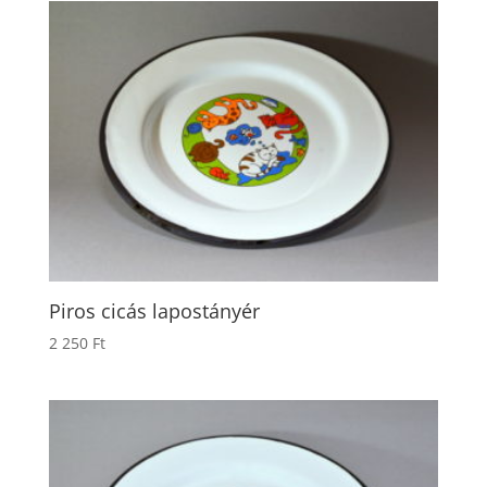
Piros cicás lapostányér
2 250
Ft