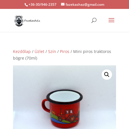
+36-30/946-2357
fazekashaz@gmail.com
Kezdőlap
/
Üzlet
/
Szín
/
Piros
/ Mini piros traktoros
bögre (70ml)