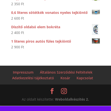
2 350
Ft
0,6 literes sötétkék vonatos nyeles tejkiöntő
2 600
Ft
Díszítő oldalsó elem bokréta
2 400
Ft
1 literes piros autós füles tejkiöntő
2 900
Ft
Impresszum
Általános Szerződési Feltételek
Adatkezelési tájékoztató
Kosár
Kapcsolat
Az oldalt készítette:
Weboldalkészítés 2.