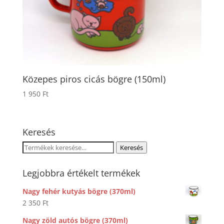
Közepes piros cicás bögre (150ml)
1 950
Ft
Keresés
Keresés
Keresés
a
következőre:
Legjobbra értékelt termékek
Nagy fehér kutyás bögre (370ml)
2 350
Ft
Nagy zöld autós bögre (370ml)