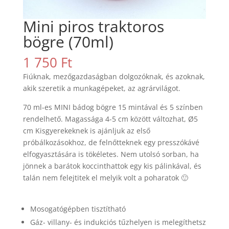
Mini piros traktoros
bögre (70ml)
1 750
Ft
Fiúknak, mezőgazdaságban dolgozóknak, és azoknak,
akik szeretik a munkagépeket, az agrárvilágot.
70 ml-es MINI bádog bögre 15 mintával és 5 színben
rendelhető. Magassága 4-5 cm között változhat, Ø5
cm Kisgyerekeknek is ajánljuk az első
próbálkozásokhoz, de felnőtteknek egy presszókávé
elfogyasztására is tökéletes. Nem utolsó sorban, ha
jönnek a barátok koccinthattok egy kis pálinkával, és
talán nem felejtitek el melyik volt a poharatok 🙂
Mosogatógépben tisztítható
Gáz- villany- és indukciós tűzhelyen is melegíthetsz