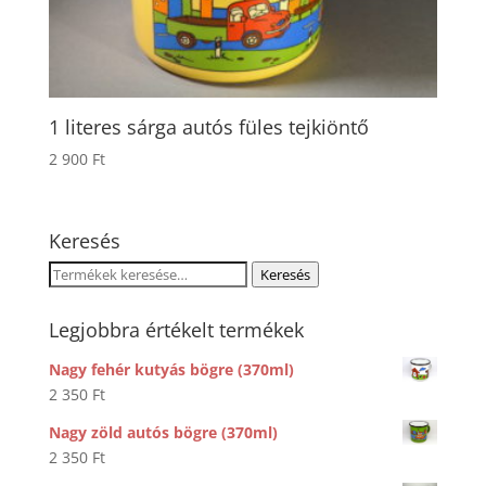
1 literes sárga autós füles tejkiöntő
2 900
Ft
Keresés
Keresés
Keresés
a
következőre:
Legjobbra értékelt termékek
Nagy fehér kutyás bögre (370ml)
2 350
Ft
Nagy zöld autós bögre (370ml)
2 350
Ft