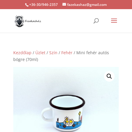
+36-30/946-2357
fazekashaz@gmail.com
Kezdőlap
/
Üzlet
/
Szín
/
Fehér
/ Mini fehér autós
bögre (70ml)