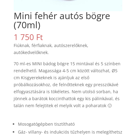
Mini fehér autós bögre
(70ml)
1 750
Ft
Fiúknak, férfiaknak, autószerelőknek,
autókedvelőknek.
70 ml-es MINI bádog bögre 15 mintával és 5 színben
rendelhető. Magassága 4-5 cm között változhat, Ø5
cm Kisgyerekeknek is ajánljuk az első
próbálkozásokhoz, de felnőtteknek egy presszókávé
elfogyasztására is tökéletes. Nem utolsó sorban, ha
jönnek a barátok koccinthattok egy kis pálinkával, és
talán nem felejtitek el melyik volt a poharatok 🙂
Mosogatógépben tisztítható
Gáz- villany- és indukciós tűzhelyen is melegíthetsz